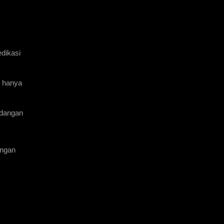
ikasi 
 hanya 
dangan 
ngan 