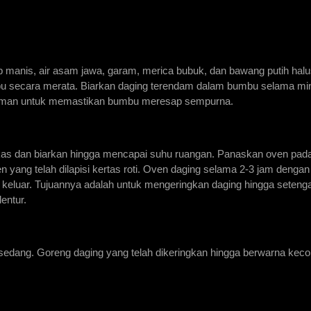
 manis, air asam jawa, garam, merica bubuk, dan bawang putih halus
mbu secara merata. Biarkan daging terendam dalam bumbu selama min
alaman untuk memastikan bumbu meresap sempurna.
ulkas dan biarkan hingga mencapai suhu ruangan. Panaskan oven pada
 yang telah dilapisi kertas roti. Oven daging selama 2-3 jam dengan 
 keluar. Tujuannya adalah untuk mengeringkan daging hingga setenga
lentur.
dang. Goreng daging yang telah dikeringkan hingga berwarna kecok