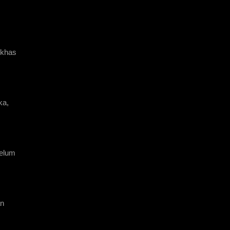
khas 
a, 
elum 
n 