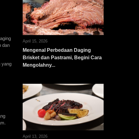
aging 
April 15, 2026
 dan 
Mengenal Perbedaan Daging
Brisket dan Pastrami, Begini Cara
 yang 
Mengolahny...
ng 
am. 
April 13, 2026