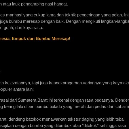
n atau lauk pendamping nasi hangat.
ses marinasi yang cukup lama dan teknik pengeringan yang pelan. Ini 
uga bumbu meresap dengan baik. Dengan mengikuti langkah-langkah 
 gurih, dan kaya rasa.
onesia, Empuk dan Bumbu Meresap!
a
kan kelezatannya, tapi juga keanekaragaman variannya yang kaya akan
opuler antara lain:
rasal dari Sumatera Barat ini terkenal dengan rasa pedasnya. Denden
eng kering lalu diberi bumbu balado yang merah dan pedas dari cabai m
arat, dendeng batokok menawarkan tekstur daging yang lebih tebal 
sajikan dengan bumbu yang ditumbuk atau "ditokok" sehingga rasa 