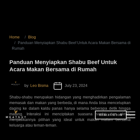
Home
Blog
Panduan Menyiapkan Shabu Beef Untuk Acara Makan Bersama di
Rumah
Panduan Menyiapkan Shabu Beef Untuk
Acara Makan Bersama di Rumah
by
Leo Bisma
July 23, 2024
Shabu-shabu merupakan hidangan yang menghadirkan pengalaman
memasak dan makan yang berbeda, di mana Anda bisa mencelupkan
daging ke dalam kaldu panas hanya selama beberapa detik hingga
matang. Interaksi ini menciptakan suasana santai dan akrab,
RESERVATION
menjadikannya pilihan yang ideal untuk makan malam bersama
keluarga atau teman-teman.