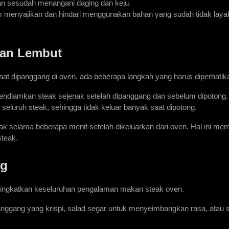
n sesudah menangani daging dan keju.
m menyajikan dan hindari menggunakan bahan yang sudah tidak layak
dan Lembut
aat dipanggang di oven, ada beberapa langkah yang harus diperhatik
endiamkan steak sejenak setelah dipanggang dan sebelum dipotong.
eluruh steak, sehingga tidak keluar banyak saat dipotong. 
k selama beberapa menit setelah dikeluarkan dari oven. Hal ini mem
teak.
ng
ningkatkan keseluruhan pengalaman makan steak oven.
anggang yang krispi, salad segar untuk menyeimbangkan rasa, atau s