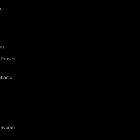
 
an.
 Proses 
bantu 
ayuran 